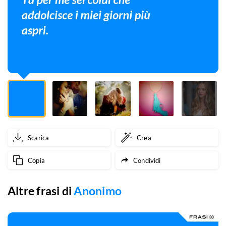
i
miei
giorni
più
aspri.
Scarica
Crea
Copia
Condividi
Altre frasi di
Anonimo