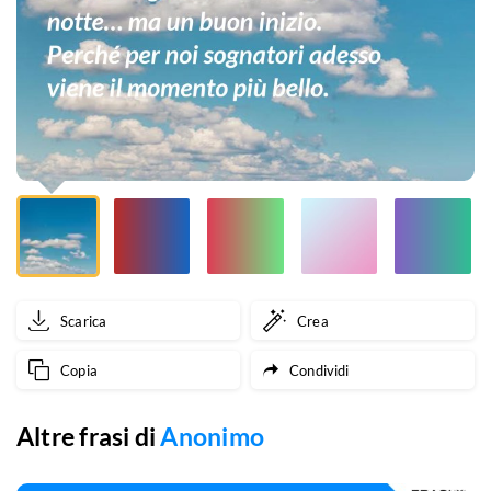
ma
un
buon
inizio.
Perché
per
noi
sognatori
Scarica
Crea
adesso
Copia
Condividi
viene
il
Altre frasi di
Anonimo
momento