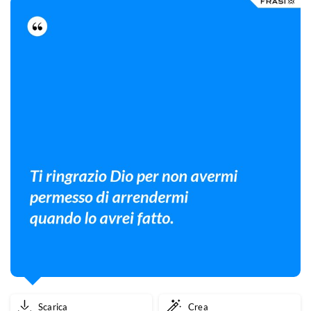
più
bello.
Scarica
Crea