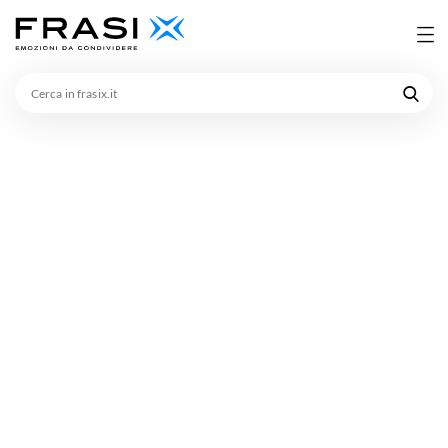
Cerca
in
frasix.it