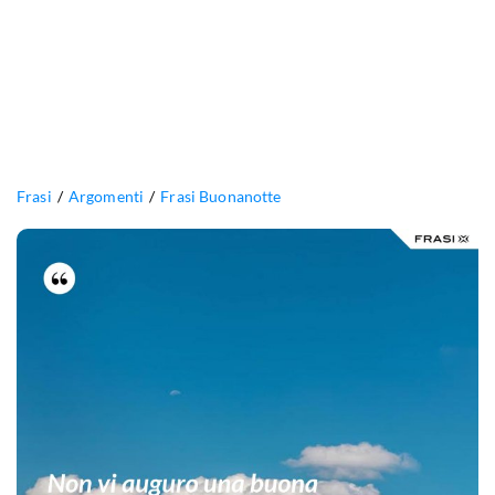
Frasi
Argomenti
Frasi Buonanotte
Non
vi
auguro
una
buona
notte…