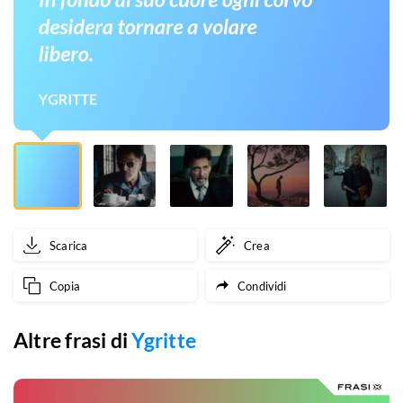
desidera
tornare
a
volare
libero.
Scarica
Crea
Copia
Condividi
Altre frasi di
Ygritte