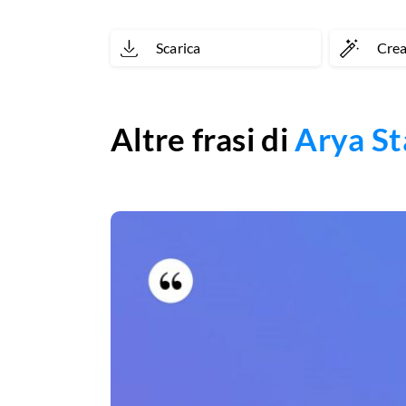
Scarica
Cre
Altre frasi di
Arya St