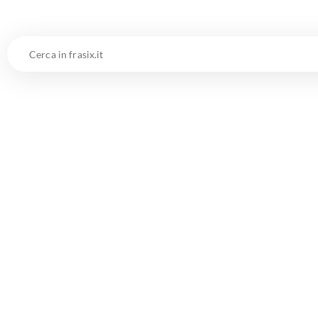
Cerca
in
frasix.it