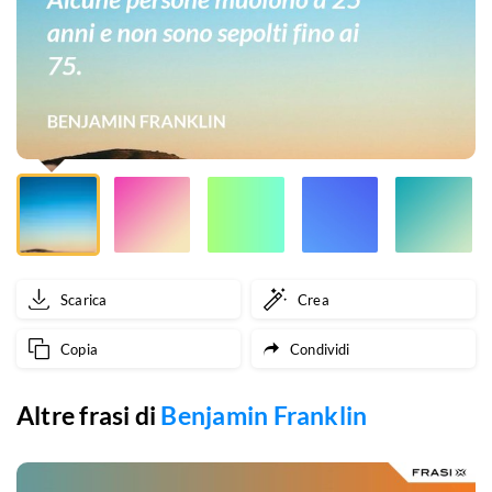
non
sono
sepolti
fino
ai
75.
Scarica
Crea
Copia
Condividi
Altre frasi di
Benjamin Franklin