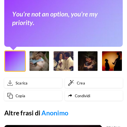
priority.
Scarica
Crea
Copia
Condividi
Altre frasi di
Anonimo