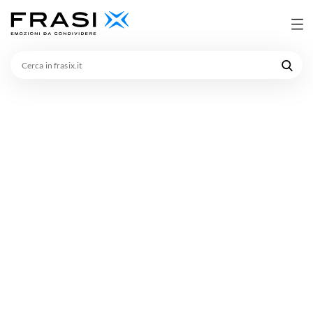
Cerca
in
frasix.it