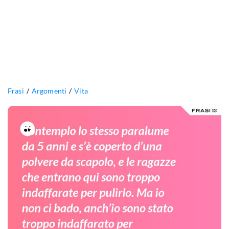
Frasi
Argomenti
Vita
Contemplo
lo
stesso
paralume
da
5