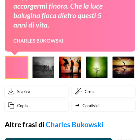
anni
e
s’è
coperto
d’una
polvere
da
scapolo,
Scarica
Crea
e
Copia
Condividi
le
ragazze
Altre frasi di
Charles Bukowski
che