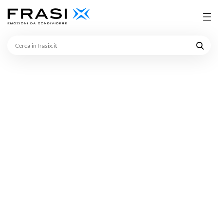
Cerca
in
frasix.it