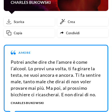
balugina
fioca
Scarica
Crea
dietro
Copia
Condividi
questi
5
AMORE
anni
Potrei anche dire che l’amore è come
di
l’alcool. Lo provi una volta, ti fa girare la
vita.
testa, ne vuoi ancora e ancora. Ti fa sentire
male, tanto male che dirai di non voler
provare mai più. Ma poi, al prossimo
bicchiere ci ricascherai. E non dirai di no.
CHARLES BUKOWSKI