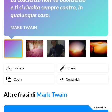
si
rivolta
sempre
contro,
in
qualunque
caso.
Scarica
Crea
Copia
Condividi
Altre frasi di
Mark Twain