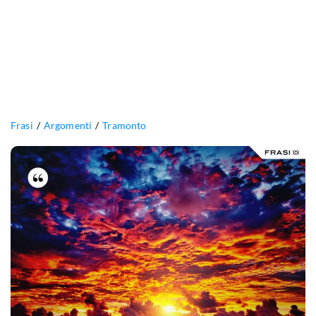
Frasi
Argomenti
Tramonto
Si
cercano
le
bocche
per
darsi