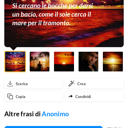
un
bacio,
come
il
sole
cerca
il
mare
Scarica
Crea
per
Copia
Condividi
il
tramonto.
Altre frasi di
Anonimo