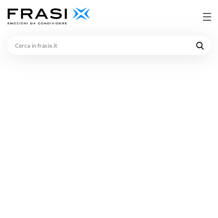
Cerca
in
frasix.it