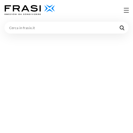
Cerca
in
frasix.it