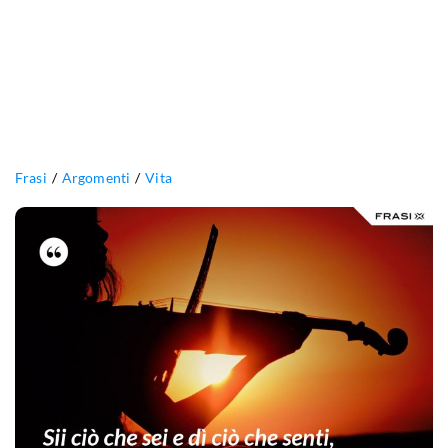
Frasi
Argomenti
Vita
Sii
ciò
che
sei
e
dì