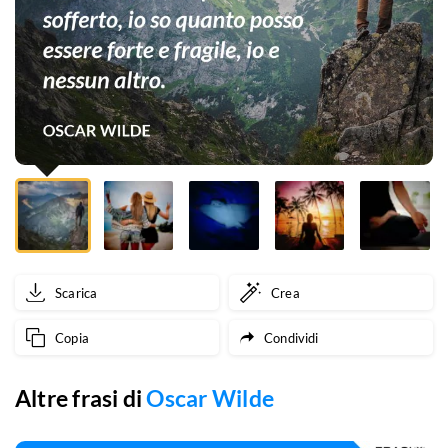
il
mio
passato,
io
so
il
motivo
delle
Scarica
Crea
mie
Copia
Condividi
scelte,
io
Altre frasi di
Oscar Wilde
so