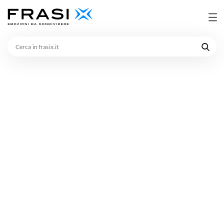
Cerca
in
frasix.it