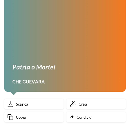
Scarica
Crea
Copia
Condividi