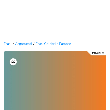
Frasi
Argomenti
Frasi Celebri e Famose
Il
guerrigliero
è
un
riformatore
sociale.