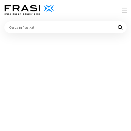
Cerca
in
frasix.it