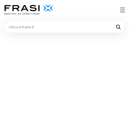
Cerca
in
frasix.it