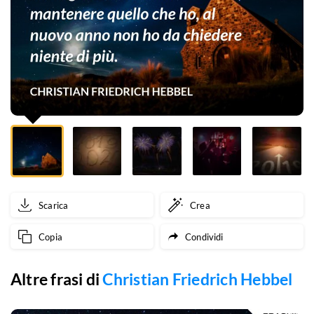
che
ho,
al
nuovo
anno
non
ho
da
Scarica
Crea
chiedere
Copia
Condividi
niente
di
Altre frasi di
Christian Friedrich Hebbel
più.