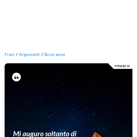
Frasi
Argomenti
Buon anno
Mi
auguro
soltanto
di
mantenere
quello