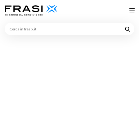
Cerca
in
frasix.it