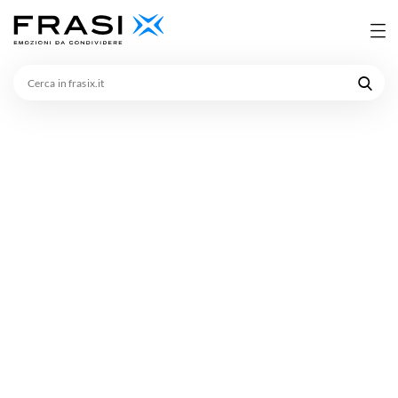
Cerca
in
frasix.it