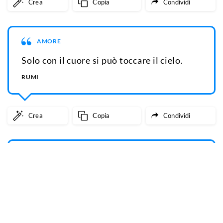
Crea
Copia
Condividi
AMORE
Solo con il cuore si può toccare il cielo.
RUMI
Crea
Copia
Condividi
FRASI CELEBRI E FAMOSE
Se Dio ha fatto le stelle e i pianeti, l'uomo
ha fatto la palla da cannone, criterio delle
velocità terrestri, immagine in piccolo
degli astri erranti nello spazio, i quali in