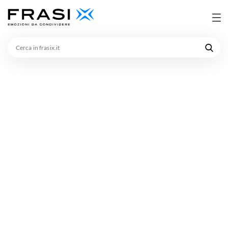
Cerca
in
frasix.it