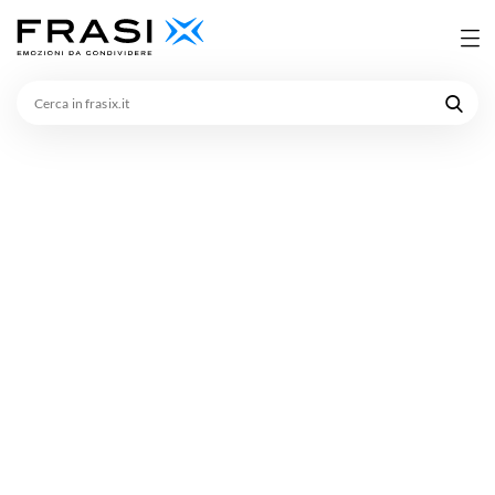
Cerca
in
frasix.it