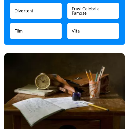
Frasi Celebri e
Divertenti
Famose
Film
Vita