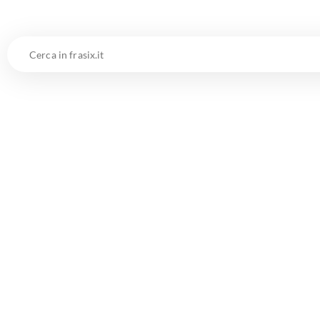
Cerca
in
frasix.it