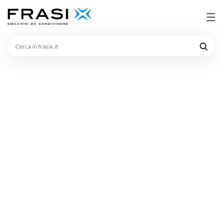
Cerca
in
frasix.it