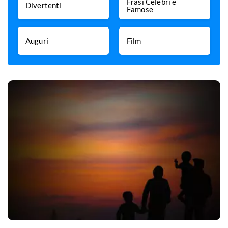
Frasi Celebri e
Divertenti
Famose
Auguri
Film