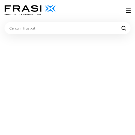
Cerca
in
frasix.it