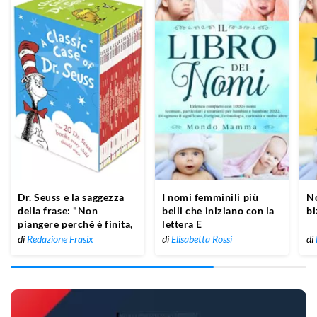
Dr. Seuss e la saggezza
I nomi femminili più
No
della frase: "Non
belli che iniziano con la
bi
piangere perché è finita,
lettera E
sorridi perché è
di
Redazione Frasix
di
Elisabetta Rossi
di
accaduto"