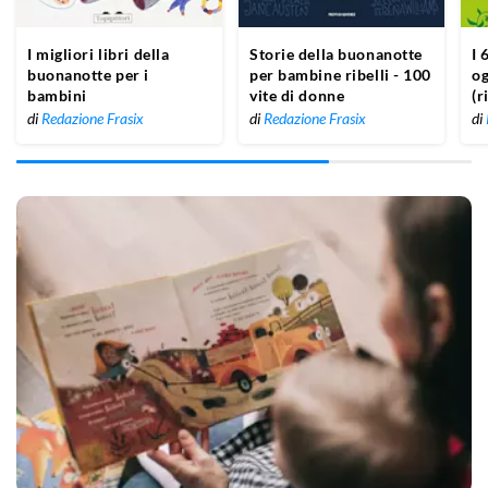
I migliori libri della
Storie della buonanotte
I 
buonanotte per i
per bambine ribelli - 100
og
bambini
vite di donne
(r
straordinarie
di
Redazione Frasix
di
Redazione Frasix
di