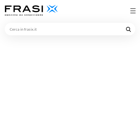
Cerca
in
frasix.it