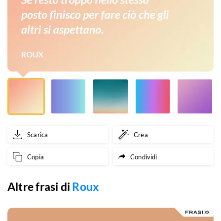
per
fare
ciò
che
gli
altri
si
Scarica
Crea
aspettano.
Copia
Condividi
Altre frasi di
Roux