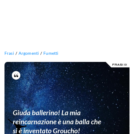
Frasi
Argomenti
Fumetti
Giuda
ballerino!
La
mia
reincarnazione
è