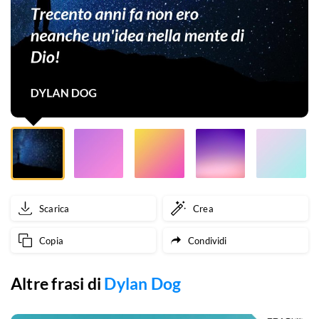
una
balla
che
si
è
inventato
Groucho!
Trecento
Scarica
Crea
anni
Copia
Condividi
fa
non
Altre frasi di
Dylan Dog
ero