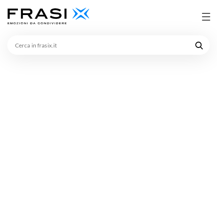
Cerca
in
frasix.it