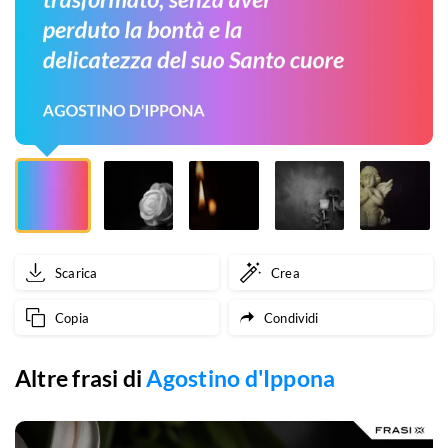
vicino
a
noi,
felice
e
trasformato,
senza
Scarica
Crea
aver
Copia
Condividi
perduto
la
Altre frasi di
Agostino d'Ippona
bontà