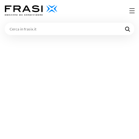
Cerca
in
frasix.it