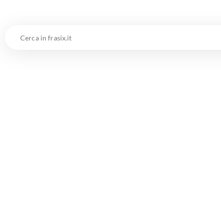
Cerca
in
frasix.it