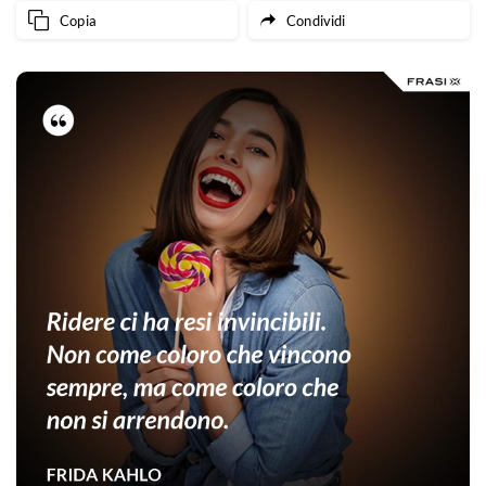
Copia
Condividi
me.