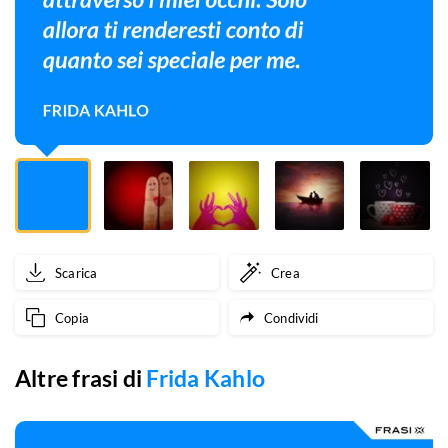
mi
piacerebbe
darti
la
capacità
di
vedere
Scarica
Crea
te
Copia
Condividi
stesso
attraverso
Altre frasi di
Frida Kahlo
i