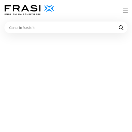
Cerca
in
frasix.it