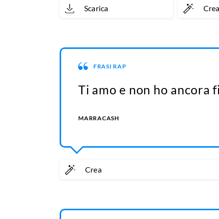
Scarica
Cre
FRASI RAP
Ti amo e non ho ancora fi
MARRACASH
Crea