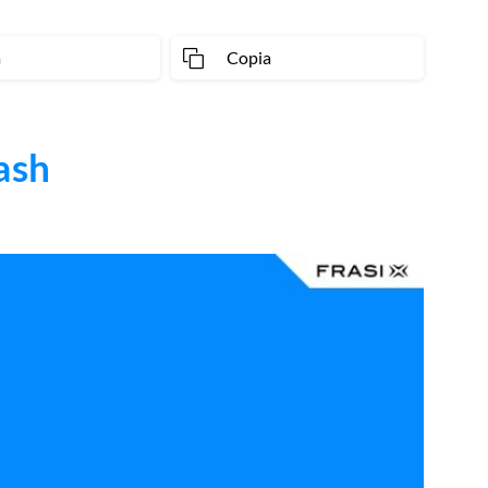
a
Copia
ash