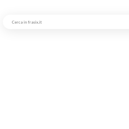
Cerca
in
frasix.it