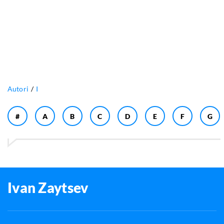
Autori
I
#
A
B
C
D
E
F
G
Ivan Zaytsev