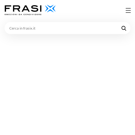
Cerca
in
frasix.it