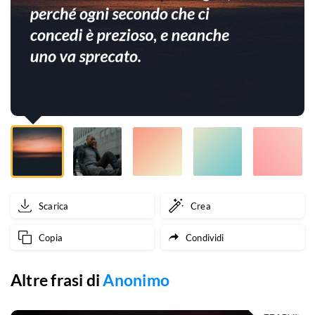
nuova
giornata
di
vita!
È
una
giornata
che
Scarica
Crea
ho
Copia
Condividi
intenzione
di
Altre frasi di
Anonimo
vivere