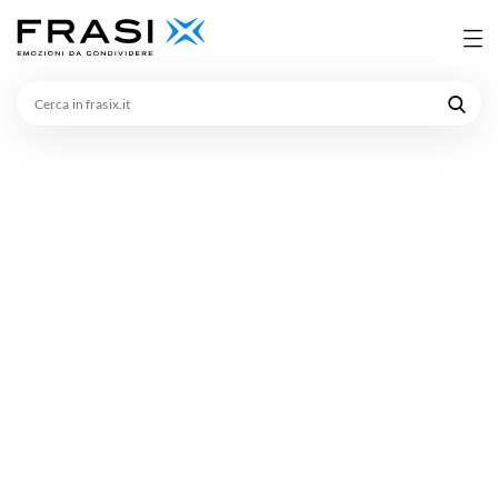
Cerca
in
frasix.it