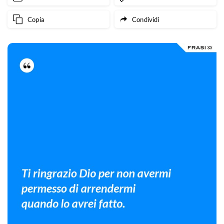
neanche
Copia
Condividi
uno
va
sprecato.