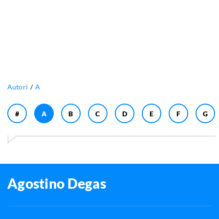
Autori
A
#
A
B
C
D
E
F
G
Agostino Degas