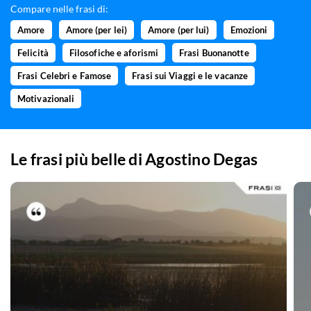
Compare nelle frasi di:
Amore
Amore (per lei)
Amore (per lui)
Emozioni
Felicità
Filosofiche e aforismi
Frasi Buonanotte
Frasi Celebri e Famose
Frasi sui Viaggi e le vacanze
Motivazionali
Le frasi più belle di
Agostino Degas