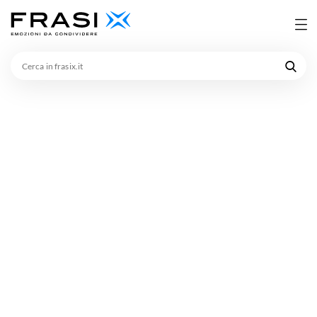
Cerca
in
frasix.it