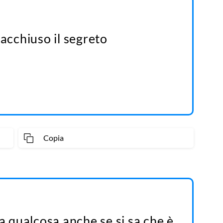
racchiuso il segreto
Copia
 a qualcosa anche se si sa che è