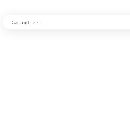
Cerca
in
frasix.it