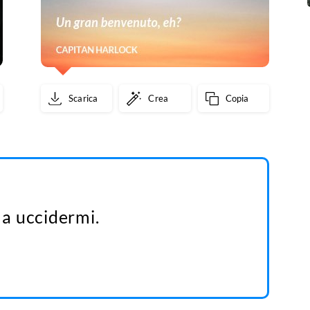
Scarica
Crea
Copia
 a uccidermi.