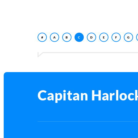
#
A
B
C
D
E
F
G
Capitan Harloc