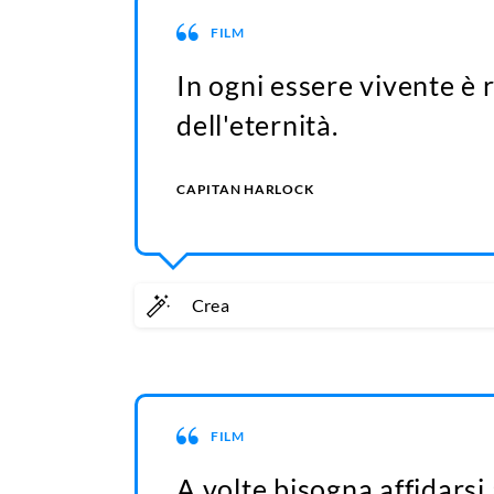
FILM
In ogni essere vivente è 
dell'eternità.
CAPITAN HARLOCK
Crea
FILM
A volte bisogna affidarsi