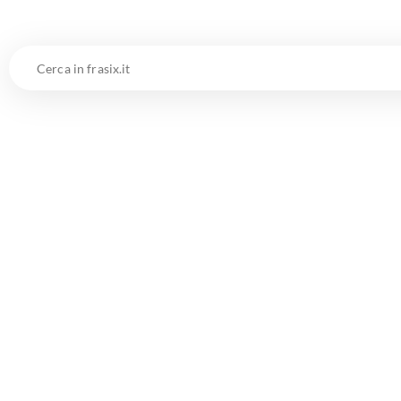
Cerca
in
frasix.it