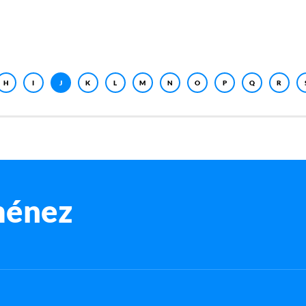
H
I
J
K
L
M
N
O
P
Q
R
ménez