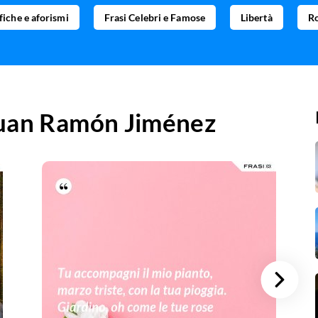
fiche e aforismi
Frasi Celebri e Famose
Libertà
R
uan Ramón Jiménez