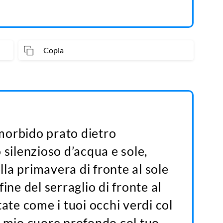
Copia
l morbido prato dietro
 silenzioso d’acqua e sole,
la primavera di fronte al sole
ine del serraglio di fronte al
tate come i tuoi occhi verdi col
l mio cuore profondo col tuo