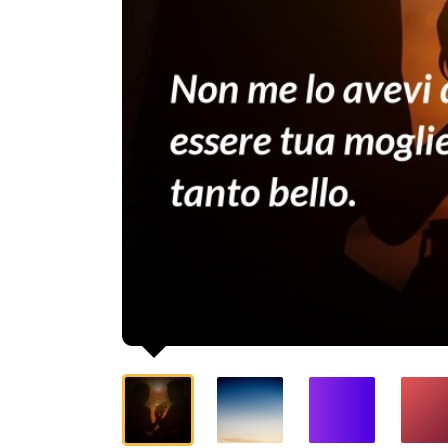
sarebbe
stato
tanto
bello.