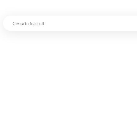
Cerca
in
frasix.it