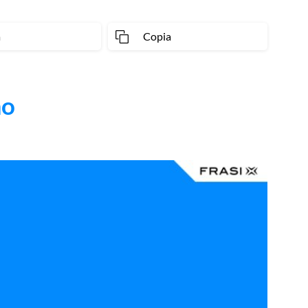
a
Copia
mo