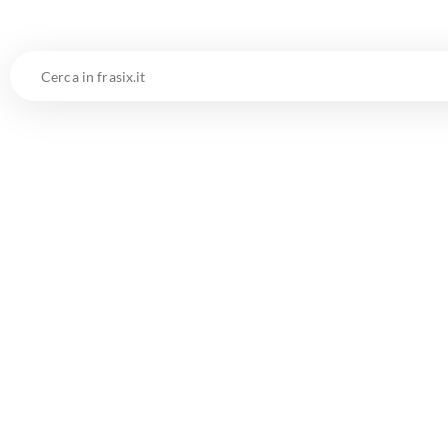
Cerca
in
frasix.it