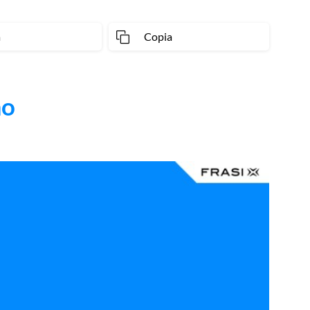
a
Copia
mo