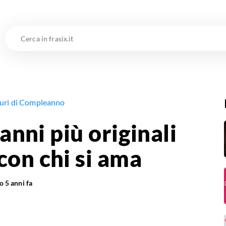
Cerca
in
frasix.it
uguri di Compleanno
 anni più originali
con chi si ama
to
5 anni fa