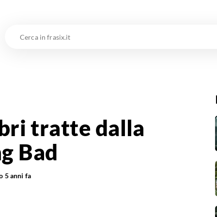
Cerca
in
frasix.it
bri tratte dalla
ng Bad
to
5 anni fa