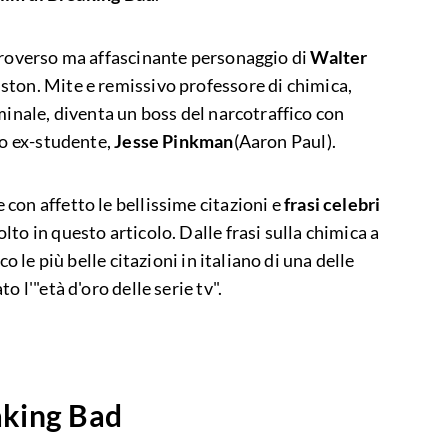
troverso ma affascinante personaggio di
Walter
ston. Mite e remissivo professore di chimica,
minale, diventa un boss del narcotraffico con
uo ex-studente,
Jesse Pinkman
(Aaron Paul).
con affetto le bellissime citazioni e
frasi celebri
lto in questo articolo. Dalle frasi sulla chimica a
co le più belle citazioni in italiano di una delle
o l'"età d'oro delle serie tv".
aking Bad