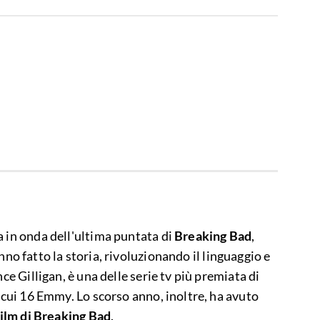
a in onda dell'ultima puntata di
Breaking Bad
,
no fatto la storia, rivoluzionando il linguaggio e
nce Gilligan, è una delle serie tv più premiata di
i cui 16 Emmy. Lo scorso anno, inoltre, ha avuto
film di Breaking Bad
.