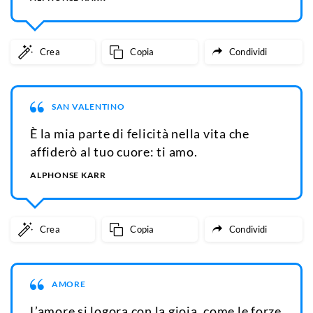
Crea
Copia
Condividi
SAN VALENTINO
È la mia parte di felicità nella vita che
affiderò al tuo cuore: ti amo.
ALPHONSE KARR
Crea
Copia
Condividi
AMORE
L’amore si logora con la gioia, come le forze