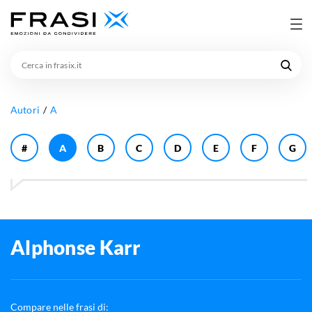
Cerca
in
frasix.it
Autori
A
#
A
B
C
D
E
F
G
Alphonse Karr
Compare nelle frasi di: