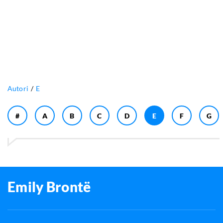
Autori
E
#
A
B
C
D
E
F
G
Emily Brontë