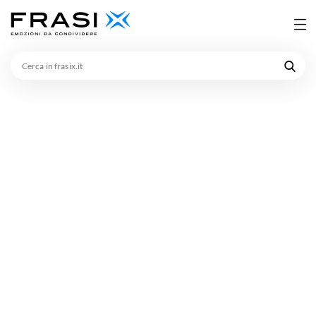
Cerca
in
frasix.it