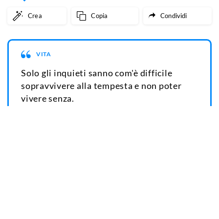
Crea
Copia
Condividi
VITA
Solo gli inquieti sanno com'è difficile
sopravvivere alla tempesta e non poter
vivere senza.
EMILY BRONTË
Crea
Copia
Condividi
VITA
Tutto è rovinato dalla sciocca ansia di