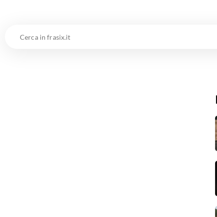
Cerca
in
frasix.it