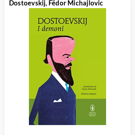
Dostoevskij, Fëdor Michajlovic