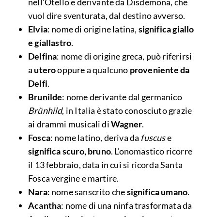
nell’Otello e derivante da Disdemona, che
vuol dire sventurata, dal destino avverso.
Elvia
: nome di origine latina,
significa giallo
e giallastro
.
Delfina
: nome di origine greca, può riferirsi
a
utero
oppure a qualcuno
proveniente da
Delfi
.
Brunilde
: nome derivante dal germanico
Brünhild
, in Italia è stato conosciuto grazie
ai drammi musicali di
Wagner
.
Fosca
: nome latino, deriva da
fuscus
e
significa scuro, bruno
. L’onomastico ricorre
il 13 febbraio, data in cui si ricorda Santa
Fosca vergine e martire.
Nara
: nome sanscrito che
significa umano
.
Acantha
: nome di una ninfa trasformata da