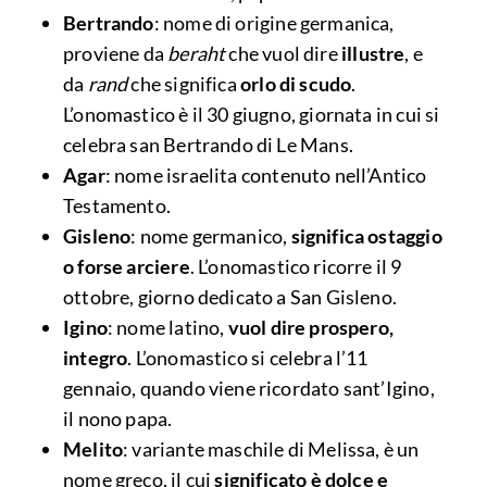
Bertrando
: nome di origine germanica,
proviene da
beraht
che vuol dire
illustre
, e
da
rand
che significa
orlo di scudo
.
L’onomastico è il 30 giugno, giornata in cui si
celebra san Bertrando di Le Mans.
Agar
: nome israelita contenuto nell’Antico
Testamento.
Gisleno
: nome germanico,
significa ostaggio
o forse arciere
. L’onomastico ricorre il 9
ottobre, giorno dedicato a San Gisleno.
Igino
: nome latino,
vuol dire prospero,
integro
. L’onomastico si celebra l’11
gennaio, quando viene ricordato sant’Igino,
il nono papa.
Melito
: variante maschile di Melissa, è un
nome greco, il cui
significato è dolce e