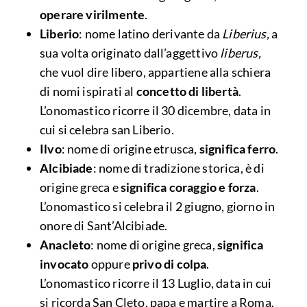
operare virilmente
.
Liberio
: nome latino derivante da
Liberius,
a
sua volta originato dall’aggettivo
liberus,
che vuol dire libero, appartiene alla schiera
di nomi ispirati al
concetto di libertà
.
L’onomastico ricorre il 30 dicembre, data in
cui si celebra san Liberio.
Ilvo
: nome di origine etrusca,
significa ferro
.
Alcibiade
: nome di tradizione storica, è di
origine greca e
significa coraggio e forza
.
L’onomastico si celebra il 2 giugno, giorno in
onore di Sant’Alcibiade.
Anacleto
: nome di origine greca,
significa
invocato
oppure
privo di colpa
.
L’onomastico ricorre il 13 Luglio, data in cui
si ricorda San Cleto, papa e martire a Roma.