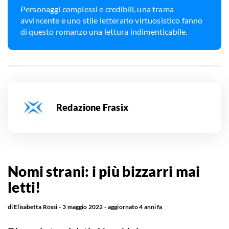
Personaggi complessi e credibili, una trama
avvincente e uno stile letterario virtuosistico fanno
di questo romanzo una lettura indimenticabile.
Redazione Frasix
Nomi strani: i più bizzarri mai
letti!
di
Elisabetta Rossi
3 maggio 2022
aggiornato
4 anni fa