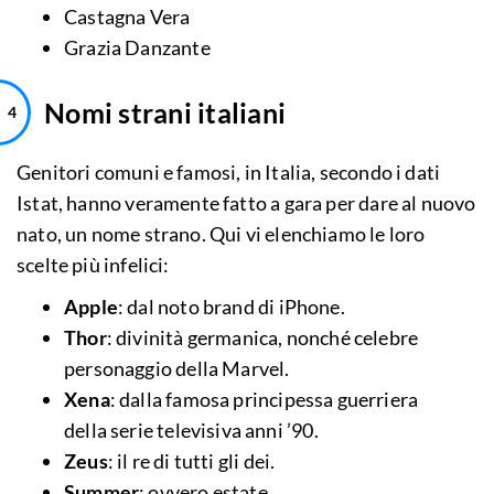
Castagna Vera
Grazia Danzante
Nomi strani italiani
Genitori comuni e famosi, in Italia, secondo i dati
Istat, hanno veramente fatto a gara per dare al nuovo
nato, un nome strano. Qui vi elenchiamo le loro
scelte più infelici:
Apple
: dal noto brand di iPhone.
Thor
: divinità germanica, nonché celebre
personaggio della Marvel.
Xena
: dalla famosa principessa guerriera
della serie televisiva anni ’90.
Zeus
: il re di tutti gli dei.
Summer
: ovvero estate.