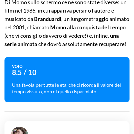
Di Momo sullo schermo ce ne sono state diverse: un
film nel 1986, in cui appariva persino l'autore e
musicato da
Branduardi
, un lungometraggio animato
nel 2001, chiamato
Momo alla conquista del tempo
(che vi consiglio davvero di vedere!) e, infine,
una
serie animata
che dovrò assolutamente recuperare!
VOTO
8.5
/ 10
Una favola per tutte le età, che ci ricorda il valore del
tempo vissuto, non di quello risparmiato.