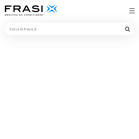
Cerca
in
frasix.it