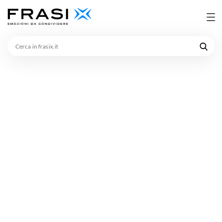
Cerca
in
frasix.it